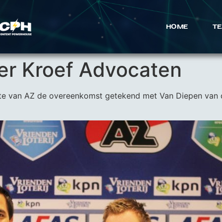
HOME
TE
er Kroef Advocaten
te van AZ de overeenkomst getekend met Van Diepen van 