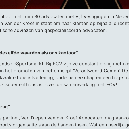
toor met ruim 80 advocaten met vijf vestigingen in Nederl
n Van der Kroef in staat om haar klanten op bijna alle rech
aktische adviezen van gespecialiseerde advocaten.
dezelfde waarden als ons kantoor”
landse eSportsmarkt. Bij ECV zijn ze constant bezig met n
d aan het promoten van het concept ‘Verantwoord Gamen’. D
 kwaliteit dienstverlening, ondernemerschap en een hoge m
ook super enthousiast over de samenwerking met ECV!
ruit”
we partner, Van Diepen van der Kroef Advocaten, mag aanko
rts organisatie slaan de handen ineen. Wat een heerlijk g