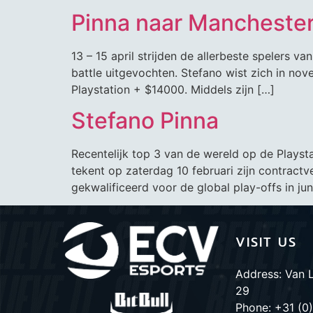
Pinna naar Mancheste
13 – 15 april strijden de allerbeste spelers 
battle uitgevochten. Stefano wist zich in no
Playstation + $14000. Middels zijn […]
Stefano Pinna
Recentelijk top 3 van de wereld op de Playst
tekent op zaterdag 10 februari zijn contractve
gekwalificeerd voor de global play-offs in ju
VISIT US
Address: Van 
29
Phone: +31 (0)