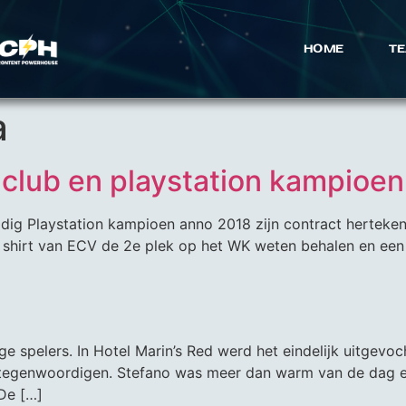
HOME
TE
a
 club en playstation kampioen
 huidig Playstation kampioen anno 2018 zijn contract hertek
et shirt van ECV de 2e plek op het WK weten behalen en ee
e spelers. In Hotel Marin’s Red werd het eindelijk uitgevo
rtegenwoordigen. Stefano was meer dan warm van de dag e
 De […]