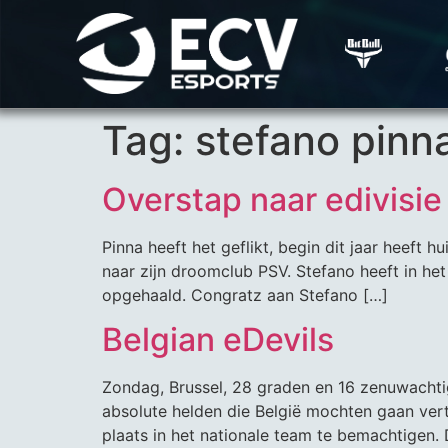
Tag:
stefano pinn
Overstap naar edivisie
Pinna heeft het geflikt, begin dit jaar heeft
naar zijn droomclub PSV. Stefano heeft in h
opgehaald. Congratz aan Stefano […]
Belgian eDevils
Zondag, Brussel, 28 graden en 16 zenuwachtig
absolute helden die België mochten gaan ve
plaats in het nationale team te bemachtigen.