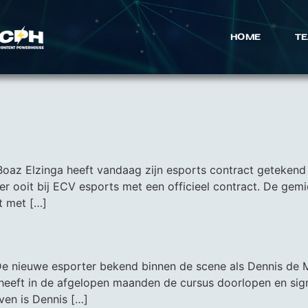
HOME
TE
az Elzinga heeft vandaag zijn esports contract getekend b
ter ooit bij ECV esports met een officieel contract. De gem
t met […]
 nieuwe esporter bekend binnen de scene als Dennis de Men
heeft in de afgelopen maanden de cursus doorlopen en sig
even is Dennis […]