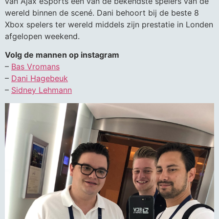
van Ajax eSports één van de bekendste spelers van de
wereld binnen de scené. Dani behoort bij de beste 8
Xbox spelers ter wereld middels zijn prestatie in Londen
afgelopen weekend.
Volg de mannen op instagram
–
Bas Vromans
–
Dani Hagebeuk
–
Sidney Lehmann