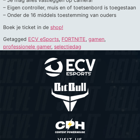
– Je mag alles vastleggen op camera!
– Eigen controller, muis en of toetsenbord is toegestaan
– Onder de 16 middels toestemming van ouders
Boek je ticket in de
shop!
Getagged
ECV eSports
,
FORTNITE
,
gamen
,
professionele gamer
,
selectiedag
VISIT US